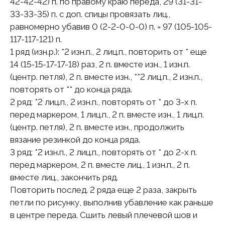
42-42-42) п. по правому краю переда, 29 (31-31-
33-33-35) п. с доп. спицы провязать лиц.,
равномерно убавив 0 (2-2-0-0-0) п. = 97 (105-105-
117-117-121) п.
1 ряд (изн.р.): *2 изн.п., 2 лиц.п., повторить от * еще
14 (15-15-17-17-18) раз, 2 п. вместе изн., 1 изн.п.
(центр. петля), 2 п. вместе изн., **2 лиц.п., 2 изн.п.,
повторять от ** до конца ряда.
2 ряд: *2 лиц.п., 2 изн.п., повторять от * до 3-х п.
перед маркером, 1 лиц.п., 2 п. вместе изн., 1 лиц.п.
(центр. петля), 2 п. вместе изн., продолжить
вязание резинкой до конца ряда.
3 ряд: *2 изн.п., 2 лиц.п., повторять от * до 2-х п.
перед маркером, 2 п. вместе лиц., 1 изн.п., 2 п.
вместе лиц., закончить ряд.
Повторить послед. 2 ряда еще 2 раза, закрыть
петли по рисунку, выполнив убавление как раньше
в центре переда. Сшить левый плечевой шов и