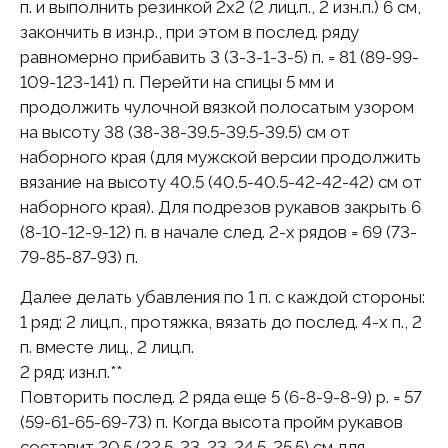
п. и выполнить резинкой 2х2 (2 лиц.п., 2 изн.п.) 6 см,
закончить в изн.р., при этом в послед. ряду
равномерно прибавить 3 (3-3-1-3-5) п. = 81 (89-99-
109-123-141) п. Перейти на спицы 5 мм и
продолжить чулочной вязкой полосатым узором
на высоту 38 (38-38-39.5-39.5-39.5) см от
наборного края (для мужской версии продолжить
вязание на высоту 40.5 (40.5-40.5-42-42-42) см от
наборного края). Для подрезов рукавов закрыть 6
(8-10-12-9-12) п. в начале след. 2-х рядов = 69 (73-
79-85-87-93) п.
Далее делать убавления по 1 п. с каждой стороны:
1 ряд: 2 лиц.п., протяжка, вязать до послед. 4-х п., 2
п. вместе лиц., 2 лиц.п.
2 ряд: изн.п.**
Повторить послед. 2 ряда еще 5 (6-8-9-8-9) р. = 57
(59-61-65-69-73) п. Когда высота пройм рукавов
составит 20.5 (22.5-23-23-24.5-25.5) см для